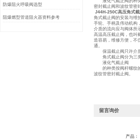
液化气截止阀的种类按
防爆阻火呼吸阀选型
密封截止阀和波纹管密
J44H-250C高压角式
阻爆燃型管道阻火器资料参考
角式截止阀的安装与维
手轮、手柄及伟动机构
介质的流向应与阀体所
高温高压截止阀，也叫
造容易，维修方便，不
通。
保温截止阀只许介质单
角式截止阀分为三类
液化气截止阀
的种类按阀杆螺纹的位
波纹管密封截止阀。
留言询价
产品：