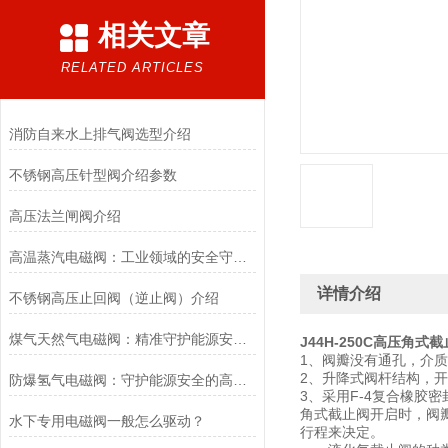
相关文章
RELATED ARTICLES
消防自来水上排气阀选型介绍
不锈钢高压针型阀介绍参数
高压法兰闸阀介绍
高温蒸汽电磁阀：工业领域的安全守护者与能源效率提升者
详情介绍
不锈钢高压止回阀（逆止阀）介绍
煤气天然气电磁阀：精准守护能源安全的“调控卫士”
J44H-250C高压角式
1、阀瓣没有通孔，介
2、升降式阀杆结构，
防爆氢气电磁阀：守护能源安全的高效能壁垒
3、采用F-4复合橡胶
角式截止阀开启时，阀
水下专用电磁阀一般怎么驱动？
行程来决定。