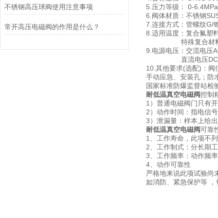
不锈钢高压球阀使用注意事项
5.压力等级： 0-6.4MPa
6.阀体材质：不锈钢SUS30
7.连接方式：管螺纹G/
常开高压电磁阀的作用是什么？
8.适用温度：复合氟塑料-
特殊复合材料-20
9.电源电压：交流电压AC38
直流电压DC110V/
10.其他要求(选配)
手动应急、安装孔；防水IP
国家标准防爆监督站检验
耐低温真空电磁阀
控制
1）普通电磁阀门只有
2）动作时间：指电信
3）泄漏量：样本上给
耐低温真空电磁阀
可靠
1、工作寿命，此项不
2、工作制式：分长期
3、工作频率：动作频
4、动作可靠性
严格地来说此项试验尚
如消防、紧急保护等 