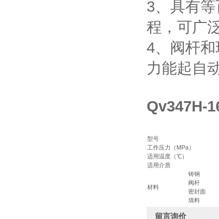
3、具有
程，可广
4、阀杆
力能起自
Qv347H
型号
工作压力（MPa）
适用温度（℃）
适用介质
铸钢
阀杆
材料
密封面
填料
留言询价