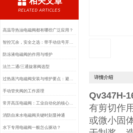
相关文章
RELATED ARTICLES
高温导热油电磁阀都有哪些广泛应用？
智控冗余，安全之选：带手动信号开关电磁阀，双模驱动的可靠保障
防冻液电磁阀的作用与维护
法兰二通/三通旋塞阀选型
详情介绍
过热蒸汽电磁阀安装与维护要点：避免热应力、确保密封性能
手动管夹阀的工作原理
Qv347H
常开高压电磁阀：工业自动化的核心元件
有剪切作
消防自来水电磁阀关键时刻显神通
或微小固
水下专用电磁阀一般怎么驱动？
于制浆、