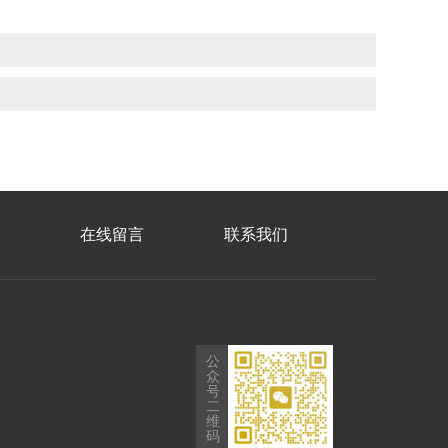
在线留言
联系我们
公
众
号
二
维
码