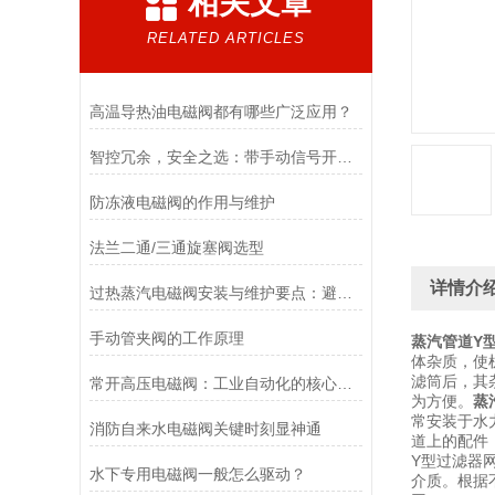
相关文章
RELATED ARTICLES
高温导热油电磁阀都有哪些广泛应用？
智控冗余，安全之选：带手动信号开关电磁阀，双模驱动的可靠保障
防冻液电磁阀的作用与维护
法兰二通/三通旋塞阀选型
详情介
过热蒸汽电磁阀安装与维护要点：避免热应力、确保密封性能
手动管夹阀的工作原理
蒸汽管道Y
体杂质，使
滤筒后，其
常开高压电磁阀：工业自动化的核心元件
为方便。
蒸
常安装于水
消防自来水电磁阀关键时刻显神通
道上的配件
Y型过滤器
水下专用电磁阀一般怎么驱动？
介质。根据不