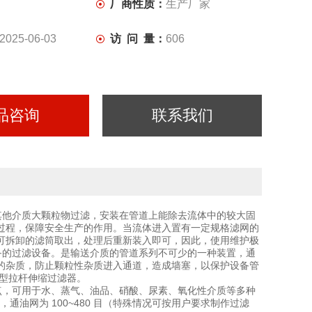
厂商性质：
生产厂家
2025-06-03
访 问 量：
606
品咨询
联系我们
其他介质大颗粒物过滤，安装在管道上能除去流体中的较大固
过程，保障安全生产的作用。当流体进入置有一定规格滤网的
可拆卸的滤筒取出，处理后重新装入即可，因此，使用维护极
备的过滤设备。是输送介质的管道系列不可少的一种装置，通
的杂质，防止颗粒性杂质进入通道，造成墙塞，以保护设备管
型拉杆伸缩过滤器。
点，可用于水、蒸气、油品、硝酸、尿素、氧化性介质等多种
目，通油网为 100~480 目（特殊情况可按用户要求制作过滤