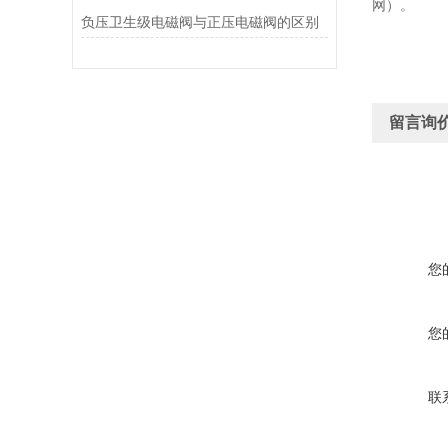
网）。
负压卫生级电磁阀与正压电磁阀的区别
留言询
您
您
联