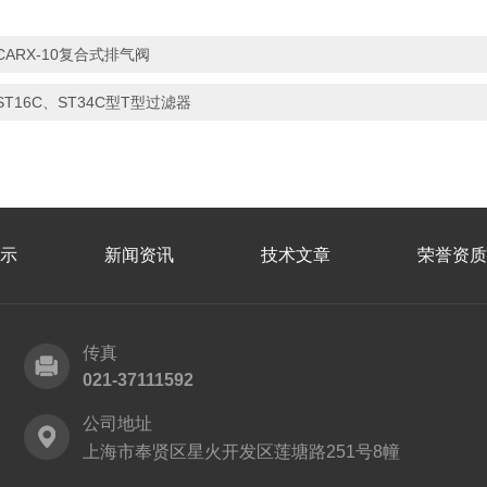
CARX-10复合式排气阀
ST16C、ST34C型T型过滤器
示
新闻资讯
技术文章
荣誉资质
传真
021-37111592
公司地址
上海市奉贤区星火开发区莲塘路251号8幢