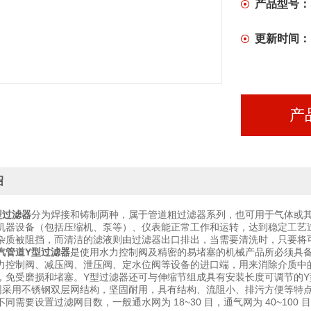
产品型号：
更新时间：
产
绍
型过滤器
分为焊接和铸制两种，属于管道粗过滤器系列，也可用于气体或
机器设备（包括压缩机、泵等）、仪表能正常工作和运转，达到稳定工艺
杂质被阻挡，而清洁的滤液则由过滤器出口排出，当需要清洗时，只要将
汽管道Y型过滤器
是使用水力控制阀及精密的易堵塞的机械产品所必须具
力控制阀、减压阀、泄压阀、定水位阀等设备的进口端，用来消除介质中
，免受磨损和堵塞。Y型过滤器还可与伸缩节组成具有安装长度可调节的Y
网采用不锈钢双层网结构，坚固耐用，具有结构、流阻小、排污方便等特
同需要设置过滤网目数，一般通水网为 18~30 目，通气网为 40~100 