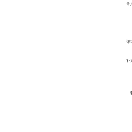
常
详
补