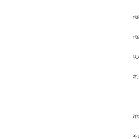
您
您
联
常
详
补