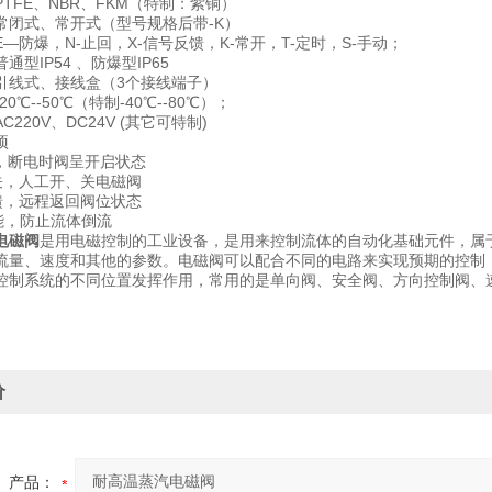
TFE、NBR、FKM（特制：紫铜）
常闭式、常开式（型号规格后带-K）
—防爆，N-止回，X-信号反馈，K-常开，T-定时，S-手动；
通型IP54 、防爆型IP65
引线式、接线盒（3个接线端子）
0℃--50℃（特制-40℃--80℃）；
220V、DC24V (其它可特制)
项
式，断电时阀呈开启状态
关，人工开、关电磁阀
馈，远程返回阀位状态
能，防止流体倒流
电磁阀
是用电磁控制的工业设备，是用来控制流体的自动化基础元件，属
流量、速度和其他的参数。电磁阀可以配合不同的电路来实现预期的控制
控制系统的不同位置发挥作用，常用的是单向阀、安全阀、方向控制阀、
价
产品：