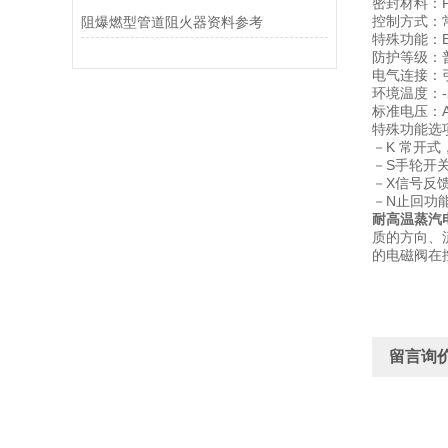
密封材料：P
控制方式：
阻爆燃型管道阻火器资料参考
特殊功能：E
防护等级：普
电气连接：
环境温度：-2
标准电压：AC
特殊功能选
－K 常开
－S手轮开
－X信号反
－N止回功
耐高温蒸汽
质的方向、
的电磁阀在
留言询