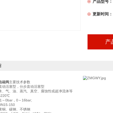
产品型号：
更新时间：
产
绍
电磁阀
主要技术参数
直动活塞型，分步直动活塞型
水、气、油、蒸汽、真空、腐蚀性或超净流体等
220℃
～0bar，0～16bar;
15-150
黄铜、碳钢、不锈钢