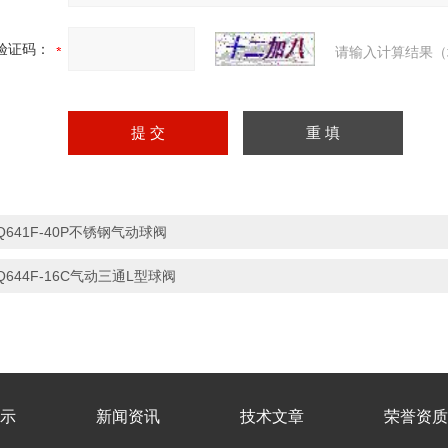
验证码：
请输入计算结果（
Q641F-40P不锈钢气动球阀
Q644F-16C气动三通L型球阀
示
新闻资讯
技术文章
荣誉资质