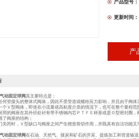
产品型号：
更新时间：
产
绍
6P气动固定球阀
其主要特点是：
任何管接头的整体式阀体，因此不受管道或螺栓应力影响，并且由于阀体无
一个Ｖ型阀体，即使在小流量或高粘度介质的情况下，也可在整个量程范
耐用的阀座在其外径处衬有带不锈钢内芯ＰＴＦＥ杯形或是Ｏ型密封圈，
强了阀座的结构；
门关闭时，Ｖ型缺口与阀座之间产生楔形剪切作用，并既具有自洁功能又
6P气动固定球阀
在石油、天然气、煤炭和矿石的开采、提炼加工和管道输送