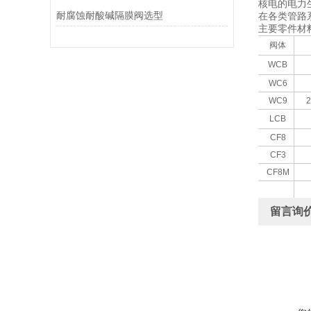
核电的电力
耐腐蚀耐酸碱隔膜阀选型
在各类管路
主要零件材
阀体
WCB
WC6
WC9
2
LCB
CF8
CF3
CF8M
留言询