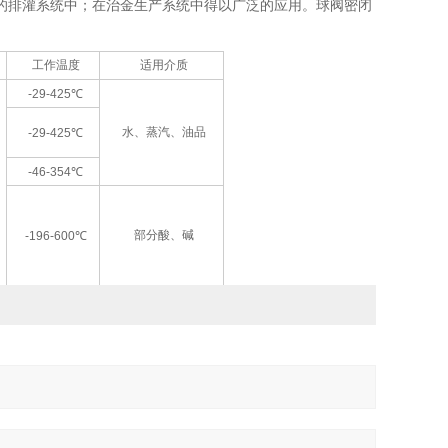
的排灌系统中；在治金生产系统中得以广泛的应用。球阀密闭
工作温度
适用介质
-29-425℃
水、蒸汽、油品
-29-425℃
-46-354℃
部分酸、碱
-196-600℃