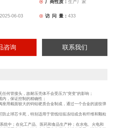
厂商性质：
生产厂家
2025-06-03
访 问 量：
433
品咨询
联系我们
任何管接头，故耐压壳体不会受压力"突变"的影响；
围内，保证控制的精确性；
阀座用截面较大的钨钴硬质合金制成，通过一个合金的波纹弹
可防止球芯卡死，特别适用于管线结垢冻结或含有纤维和颗粒
系统中；在化工产品、医药和食品生产种；在水电、火电和