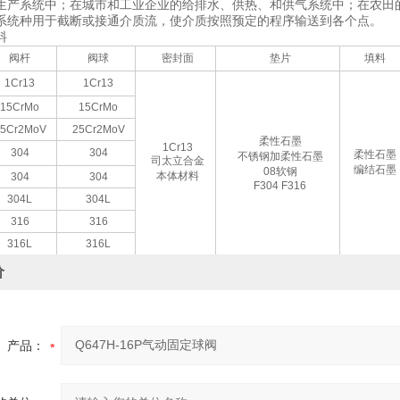
生产系统中；在城市和工业企业的给排水、供热、和供气系统中；在农田
系统种用于截断或接通介质流，使介质按照预定的程序输送到各个点。
料
阀杆
阀球
密封面
垫片
填料
1Cr13
1Cr13
15CrMo
15CrMo
5Cr2MoV
25Cr2MoV
柔性石墨
1Cr13
304
304
柔性石墨
不锈钢加柔性石墨
司太立合金
编结石墨
08软钢
本体材料
304
304
F304 F316
304L
304L
316
316
316L
316L
价
产品：