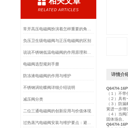
相关文章
RELATED ARTICLES
常开高压电磁阀扮演着怎样重要的角色？
负压卫生级电磁阀与正压电磁阀的区别
说说不锈钢低温电磁阀的作用原理和应用场景
电磁阀选型规则手册
详情介
防冻液电磁阀的作用与维护
不锈钢涡轮蝶阀详细介绍说明
Q647H-1
（１）不带
（２）具有
减压阀分类
（３）防漏
簧进一步增
二位三通电磁阀的创新应用与价值体现
（４）当阀
固体场合。
过热蒸汽电磁阀安装与维护要点：避免热应力、确保密封性能
Q647H-1