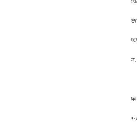
您
您
联
常
详
补