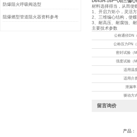
D643H-16P气动三偏
防爆阻火呼吸阀选型
材料选择得当，从而使
1、开启力矩小，灵活
阻爆燃型管道阻火器资料参考
2、三维编心结构，使
3、耐高压、耐腐蚀、
主要技术参数
公称通径DN
公称压力PN（
密封试验（M
强度试验（M
适用温
适用介
泄漏率
驱动方
留言询价
产品：