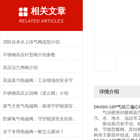
相关文章
RELATED ARTICLES
消防自来水上排气阀选型介绍
不锈钢高压针型阀介绍参数
高压法兰闸阀介绍
高温蒸汽电磁阀：工业领域的安全守护者与能源效率提升者
详情介绍
不锈钢高压止回阀（逆止阀）介绍
煤气天然气电磁阀：精准守护能源安全的“调控卫士”
D643H-16P气动三偏
气动硬密封蝶阀该产品
汽、水、海水、油品等
防爆氢气电磁阀：守护能源安全的高效能壁垒
驱动形式有手动、蜗轮
命、节能型蝶阀。其结
水下专用电磁阀一般怎么驱动？
构等主要部件组成。因