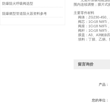
无需外加驱动能源的节
防爆阻火呼吸阀选型
围内连续调整；膜片式
主要零件材料
阻爆燃型管道阻火器资料参考
阀体：ZG230-450、ZG1C
阀芯：1Cr18 Ni9Ti 、C
阀座：1Cr18 Ni9Ti 、C
阀杆：1Cr18 Ni9Ti 、C
膜盖：A3、A3钢涂四
填料：丁腈、乙炳、
留言询价
产品：
您的单位：