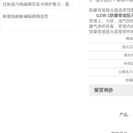
3、阻火器芯子采用不
过热蒸汽电磁阀安装与维护要点：避免热应力、确保密封性能
防爆管道阻火器适用范
GZW-1防爆管道阻
耐腐蚀耐酸碱隔膜阀选型
管道上、火炬、油气回
爆气体的设备、管道内
防爆管道阻火器零部件
阀体
阻火芯
密封
环境温
公称压力
防爆
留言询价
产品：