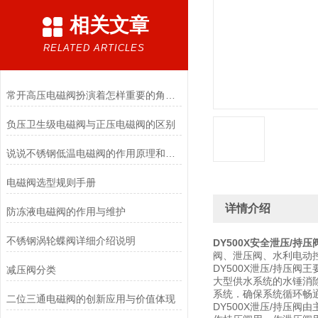
相关文章
RELATED ARTICLES
常开高压电磁阀扮演着怎样重要的角色？
负压卫生级电磁阀与正压电磁阀的区别
说说不锈钢低温电磁阀的作用原理和应用场景
电磁阀选型规则手册
详情介绍
防冻液电磁阀的作用与维护
不锈钢涡轮蝶阀详细介绍说明
DY500X安全泄压/持压
阀、泄压阀、水利电动
DY500X泄压/持压
减压阀分类
大型供水系统的水锤消
系统．确保系统循环畅
二位三通电磁阀的创新应用与价值体现
DY500X泄压/持压