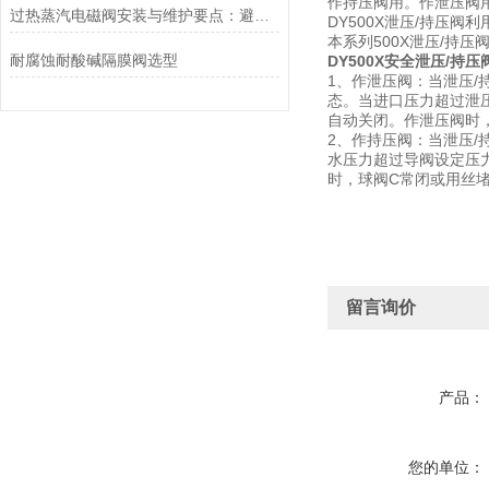
作持压阀用。作泄压阀
过热蒸汽电磁阀安装与维护要点：避免热应力、确保密封性能
DY500X泄压/持压
本系列500X泄压/持
耐腐蚀耐酸碱隔膜阀选型
DY500X安全泄压/持压
1、作泄压阀：当泄压/
态。当进口压力超过泄
自动关闭。作泄压阀时
2、作持压阀：当泄压
水压力超过导阀设定压
时，球阀C常闭或用丝
留言询价
产品：
您的单位：