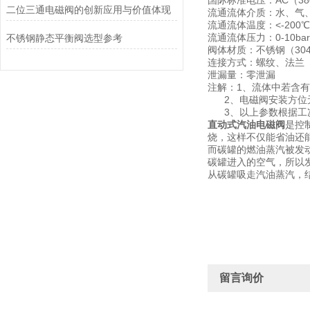
国际标准电压：AC（380
二位三通电磁阀的创新应用与价值体现
流通流体介质：水、气
流通流体温度：<-200℃、<
流通流体压力：0-10bar、0
不锈钢静态平衡阀选型参考
阀体材质：不锈钢（304、
连接方式：螺纹、法兰
泄漏量：零泄漏
注解：1、流体中若含有
2、电磁阀安装方位无
3、以上参数根据工
直动式汽油电磁阀
是控
烧，这样不仅能省油还
而碳罐的燃油蒸汽被发
碳罐进入的空气，所以
从碳罐吸走汽油蒸汽，
留言询价