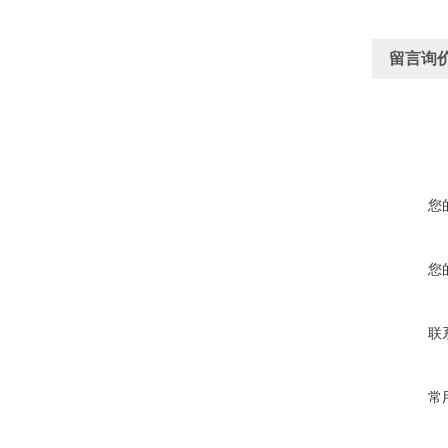
留言询
您
您
联
常