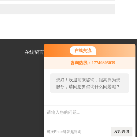
在线交流
在线留言
联系我们
咨询热线：17740805039
您好！欢迎前来咨询，很高兴为您
服务，请问您要咨询什么问题呢？
公
众
号
您好，看您停留很久了，是否找到
二
了需求产品，您可以直接在线与我
维
码
联系！
发起咨询
可按Enter键发起咨询