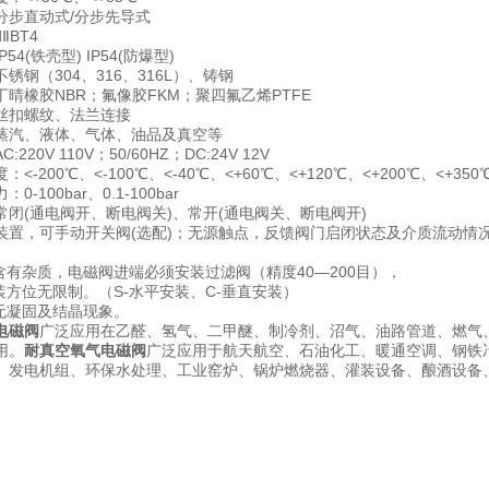
分步直动式/分步先导式
ⅡBT4
54(铁壳型) IP54(防爆型)
锈钢（304、316、316L）、铸钢
晴橡胶NBR；氟像胶FKM；聚四氟乙烯PTFE
丝扣螺纹、法兰连接
蒸汽、液体、气体、油品及真空等
220V 110V；50/60HZ；DC:24V 12V
<-200℃、<-100℃、<-40℃、<+60℃、<+120℃、<+200℃、<+350
-100bar、0.1-100bar
常闭(通电阀开、断电阀关)、常开(通电阀关、断电阀开)
装置，可手动开关阀(选配)；无源触点，反馈阀门启闭状态及介质流动情况
若含有杂质，电磁阀进端必须安装过滤阀（精度40—200目），
装方位无限制。（S-水平安装、C-垂直安装）
，无凝固及结晶现象。
电磁阀
广泛应用在乙醛、氢气、二甲醚、制冷剂、沼气、油路管道、燃气
用。
耐真空氧气电磁阀
广泛应用于航天航空、石油化工、暖通空调、钢铁
、发电机组、环保水处理、工业窑炉、锅炉燃烧器、灌装设备、酿酒设备