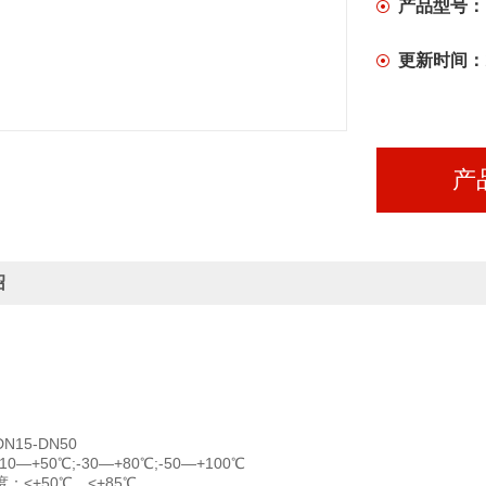
产品型号：
更新时间：
产
绍
15-DN50
—+50℃;-30—+80℃;-50—+100℃
：<+50℃、<+85℃