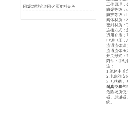
工作原理：
阻爆燃型管道阻火器资料参考
防爆等级：d
防护等级：IP
阀体材质：不
密封材质：丁
连接方式：
适用介质：
电源电压：AC:
流通流体温度：
流通流体压力：0
开关形式：
附件：手动
注：
1.流体中
2.电磁阀安
3.无粘稠
耐真空氧气
危险场所使
器、加湿器
统。