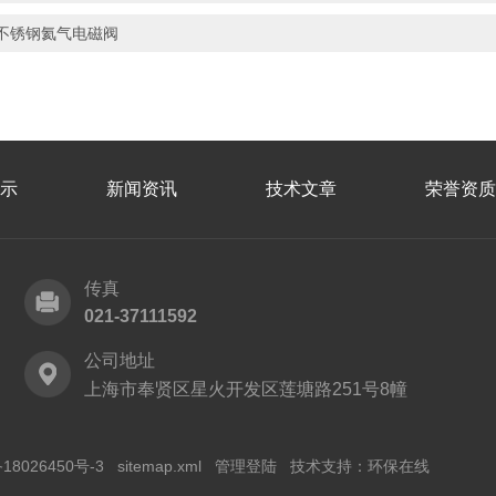
不锈钢氦气电磁阀
示
新闻资讯
技术文章
荣誉资质
传真
021-37111592
公司地址
上海市奉贤区星火开发区莲塘路251号8幢
18026450号-3
sitemap.xml
管理登陆
技术支持：
环保在线