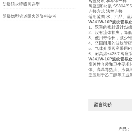
阀盖材质 和本体一样
防爆阻火呼吸阀选型
阀座(瓣)材质 SS304/SS
连接方式 法兰连接
阻爆燃型管道阻火器资料参考
适用范围 水、油品、
WJ41W-16P波纹管截
1、双重的密封设计(波
2、没有流体损失，降
3、使用寿命长，减少
4、坚固耐用的波纹管
5、气体介质阀座采用P
6、耐高温≤425℃阀
WJ41W-16P波纹管截
腐蚀性介质和卫生要求较
体、高温导热油、液氨
泛应用于乙二醇等工业
留言询价
产品：