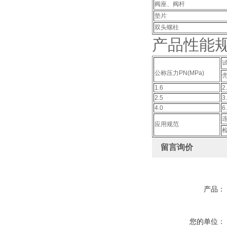
阀座、阀杆
垫片
双头螺柱
产品性能
试
公称压力PN(MPa)
1.6
2
2.5
3
4.0
6
应用规范
留言询价
产品：
您的单位：