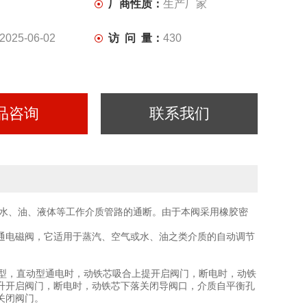
厂商性质：
生产厂家
2025-06-02
访 问 量：
430
品咨询
联系我们
水、油、液体等工作介质管路的通断。由于本阀采用橡胶密
通电磁阀，它适用于蒸汽、空气或水、油之类介质的自动调节
先导型，直动型通电时，动铁芯吸合上提开启阀门，断电时，动铁
升开启阀门，断电时，动铁芯下落关闭导阀口，介质自平衡孔
关闭阀门。