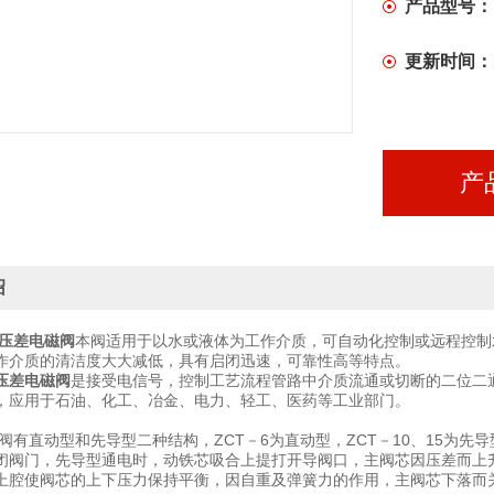
产品型号：
更新时间：
产
绍
零压差电磁阀
本阀适用于以水或液体为工作介质，可自动化控制或远程控制
作介质的清洁度大大减低，具有启闭迅速，可靠性高等特点。
零压差电磁阀
是接受电信号，控制工艺流程管路中介质流通或切断的二位二
，应用于石油、化工、冶金、电力、轻工、医药等工业部门。
磁阀有直动型和先导型二种结构，ZCT－6为直动型，ZCT－10、15为
闭阀门，先导型通电时，动铁芯吸合上提打开导阀口，主阀芯因压差而上
上腔使阀芯的上下压力保持平衡，因自重及弹簧力的作用，主阀芯下落而