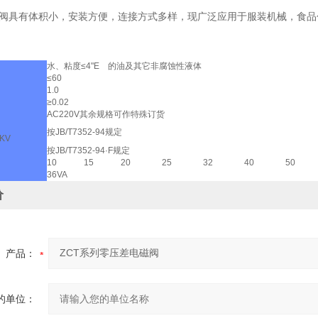
磁阀具有体积小，安装方便，连接方式多样，现广泛应用于服装机械，食
水、粘度≤4"E 的油及其它非腐蚀性液体
≤60
1.0
≥0.02
AC220V其余规格可作特殊订货
按JB/T7352-94规定
KV
按JB/T7352-94·F规定
10
15
20
25
32
40
50
36VA
价
产品：
的单位：