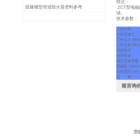
特点：
阻爆燃型管道阻火器资料参考
ZCT型电
域。
技术参数：
工作介质
介质温度℃
工作压力 MPa
工作压差 MPa
电源电压
使用寿命
额定流量系数 
泄漏量 ml/min
公称通径 mm
功 耗
留言询
您