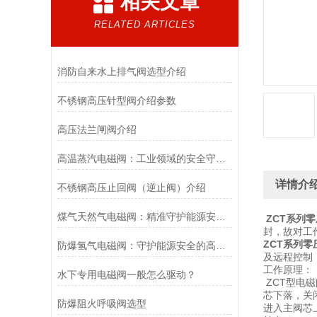
相关文章
RELATED ARTICLES
消防自来水上排气阀选型介绍
不锈钢高压针型阀介绍参数
高压法兰闸阀介绍
高温蒸汽电磁阀：工业领域的安全守护者与能源效率提升者
详情介
不锈钢高压止回阀（逆止阀）介绍
煤气天然气电磁阀：精准守护能源安全的“调控卫士”
ZCT系列
封，故对工
ZCT系列
防爆氢气电磁阀：守护能源安全的高效能壁垒
及远程控制
工作原理：
水下专用电磁阀一般怎么驱动？
ZCT型电
芯下落，关
防爆阻火呼吸阀选型
进入主阀芯