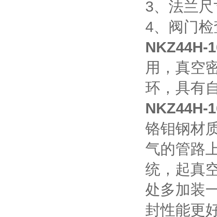
3、法兰尺寸
4、阀门检
NKZ44H
用，真空
环，具有
NKZ44H
铬钼钢材质
气的管路
统，起真
处多加装
封性能更