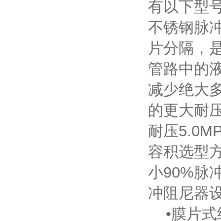
有以下型
不锈钢脉
片分隔，
管路中的
减少绝大
的更大耐压
耐压5.0M
容积选型
小90%脉
冲阻尼器设计
•膜片式