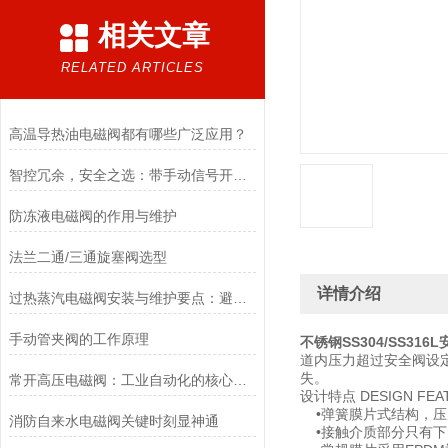
相关文章
RELATED ARTICLES
高温导热油电磁阀都有哪些广泛应用？
智控冗余，安全之选：带手动信号开关电磁阀，双模驱动的可靠保障
防冻液电磁阀的作用与维护
法兰二通/三通旋塞阀选型
详情介绍
过热蒸汽电磁阀安装与维护要点：避免热应力、确保密封性能
手动管夹阀的工作原理
不锈钢SS304/SS316
道内压力超过安全阀设
失。
常开高压电磁阀：工业自动化的核心元件
设计特点 DESIGN FEA
•弹簧膜片式结构，压
消防自来水电磁阀关键时刻显神通
•接触介质部分只有下