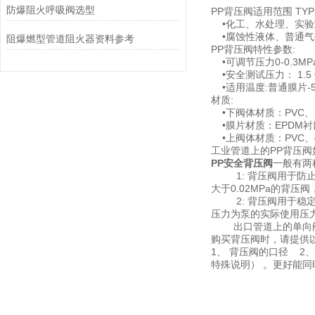
防爆阻火呼吸阀选型
PP背压阀适用范围 TYPIC
•化工、水处理、实验
•腐蚀性液体、普通气
阻爆燃型管道阻火器资料参考
PP背压阀特性参数:
•可调节压力0-0.3MP
•安全测试压力： 1.5
•适用温度:普通膜片-5℃
材质:
•下阀体材质：PVC、S
•膜片材质：EPDM衬
•上阀体材质：PVC、
工业管道上的PP背压阀
PP安全背压阀
一般有两
1: 背压阀用于防止
大于0.02MPa的背压阀
2: 背压阀用于稳定
压力为泵的实际使用压
出口管道上的单向阀
购买背压阀时，请提供
1、 背压阀的口径 2
特殊说明） 。更好能