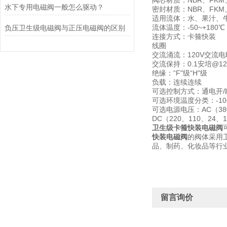
阀芯材质：NBR、FKM、
水下专用电磁阀一般怎么驱动？
密封材质：NBR、FKM、
适用流体：水、果汁、
流体温度：-50~+180℃
负压卫生级电磁阀与正压电磁阀的区别
连接方式：卡箍快装
线圈
交流涌流：120V交流电
交流保持：0.1安培@1
绝缘：“F"级“H"级
负载：连续连续
可选控制方式：通电开/
可选环境温度分类：-10~+
可选电源电压：AC（380
DC（220、110、24、
卫生级卡箍快装电磁阀
快装电磁阀
的阀体采用
品、制药、化妆品等行
留言询价