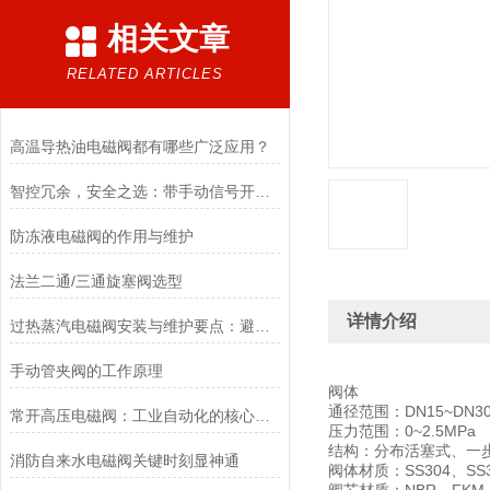
相关文章
RELATED ARTICLES
高温导热油电磁阀都有哪些广泛应用？
智控冗余，安全之选：带手动信号开关电磁阀，双模驱动的可靠保障
防冻液电磁阀的作用与维护
法兰二通/三通旋塞阀选型
详情介绍
过热蒸汽电磁阀安装与维护要点：避免热应力、确保密封性能
手动管夹阀的工作原理
阀体
通径范围：DN15~DN3
常开高压电磁阀：工业自动化的核心元件
压力范围：0~2.5MPa
结构：分布活塞式、一
消防自来水电磁阀关键时刻显神通
阀体材质：SS304、SS3