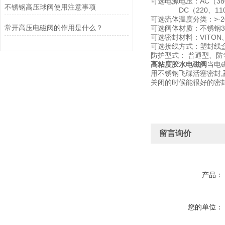
可选电源电压：AC（380
不锈钢高压球阀使用注意事项
DC（220、110、
可选流体温度分类：>-200
常开高压电磁阀的作用是什么？
可选阀体材质：不锈钢304
可选密封材料：VITON、
可选接线方式：塑封线
防护型式： 普通型、
高粘度胶水电磁阀
当电
用不锈钢飞碟活塞密封,
关闭的时候能很好的密
留言询价
产品：
您的单位：