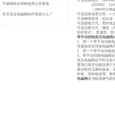
可选电源电压：380VAC、
不锈钢高压球阀使用注意事项
220VDC、110VD
（AMISCO电磁阀
可选流体温度分类：>-200
常开高压电磁阀的作用是什么？
可选阀体材质：铝合金、W
可选接线方式：塑封线
可选连接方式：螺纹（
防护型式： 普通型、
带手动控制高压电磁阀
1、用一个带手动功能
等紧急情况导致电磁阀
2、用一个带手动功能
3、带手动功能电磁阀
高压电磁阀在平时没有
要我们靠手动旋扭来打
拨动密封活塞的旋扭，
时候，同样能使用。附
电磁阀
是消防及燃气防