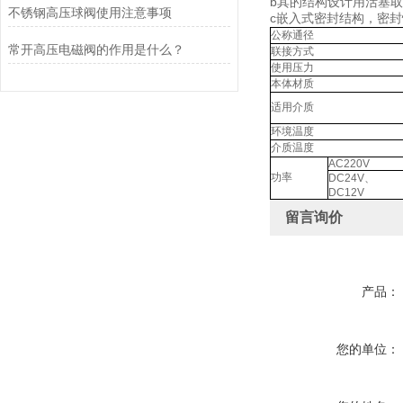
b其的结构设计用活塞
不锈钢高压球阀使用注意事项
c嵌入式密封结构，密
公称通径
常开高压电磁阀的作用是什么？
联接方式
使用压力
本体材质
适用介质
环境温度
介质温度
AC220V
功率
DC24V、
DC12V
留言询价
产品：
您的单位：