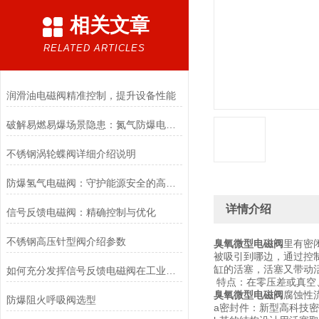
相关文章
RELATED ARTICLES
润滑油电磁阀精准控制，提升设备性能
破解易燃易爆场景隐患：氮气防爆电磁阀的安全适配优化方案
不锈钢涡轮蝶阀详细介绍说明
防爆氢气电磁阀：守护能源安全的高效能壁垒
详情介绍
信号反馈电磁阀：精确控制与优化
不锈钢高压针型阀介绍参数
臭氧微型电磁阀
里有密
被吸引到哪边，通过控
缸的活塞，活塞又带动
如何充分发挥信号反馈电磁阀在工业自动化领域的优势？
特点：在零压差或真空
臭氧微型电磁阀
腐蚀性
防爆阻火呼吸阀选型
a密封件：新型高科技