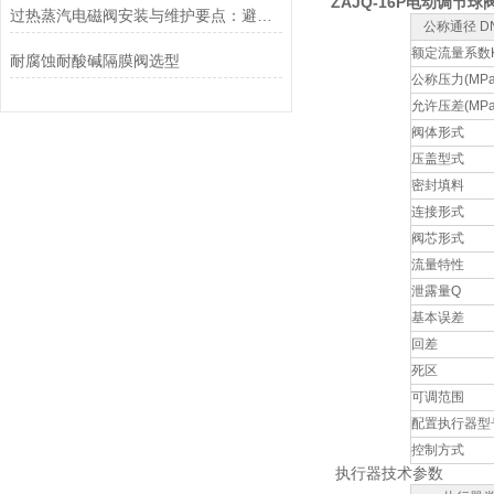
ZAJQ-16P电动调节球
过热蒸汽电磁阀安装与维护要点：避免热应力、确保密封性能
公称通径 DN
额定流量系数
耐腐蚀耐酸碱隔膜阀选型
公称压力(MPa
允许压差(MPa
阀体形式
压盖型式
密封填料
连接形式
阀芯形式
流量特性
泄露量Q
基本误差
回差
死区
可调范围
配置执行器型
控制方式
执行器技术参数