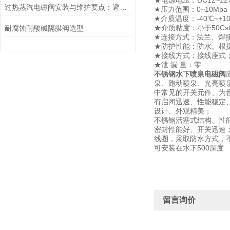
★电源电压：DC12~127V
过热蒸汽电磁阀安装与维护要点：避免热应力、确保密封性能
★压力范围：0~10Mpa
★介质温度：-40℃~+1
★介质粘度：小于50Cs
耐腐蚀耐酸碱隔膜阀选型
★连接方式：法兰、焊接
★防护性能：防水。根
★接线方式：接线座式
★泄 漏 量：零
不锈钢水下喷泉电磁阀
泉、跑动喷泉、光亮喷
中常见的开关元件、为
有启闭迅速、性能稳定
设计、外观精美；
不锈钢活塞式结构、性
密封性能好、开关迅速
线圈，采取防水方式，
可安装在水下500深度
留言询价