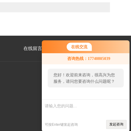
在线交流
在线留言
联系我们
咨询热线：17740805039
您好！欢迎前来咨询，很高兴为您
服务，请问您要咨询什么问题呢？
公
众
号
二
维
码
发起咨询
可按Enter键发起咨询