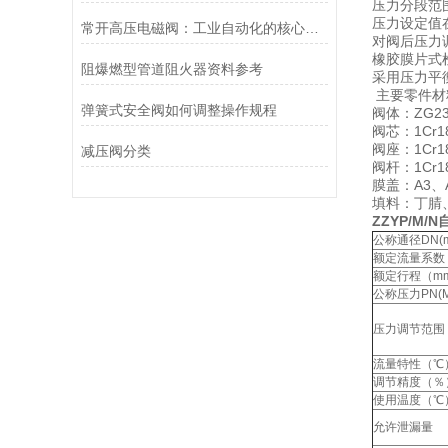
压力分段范
压力设定值
常开高压电磁阀：工业自动化的核心元件
对阀后压力
橡胶膜片式
阻爆燃型管道阻火器资料参考
采用压力平
主要零件材
弹簧式安全阀如何调整操作规程
阀体：ZG230
阀芯：1Cr18N
阀座：1Cr18N
减压阀分类
阀杆：1Cr18N
膜盖：A3、
填料：丁腈
ZZYP/M
公称通径DN(
额定流量系数
额定行程（m
公称压力PN(M
压力调节范围（
流量特性（℃
调节精度（％
使用温度（℃
允许泄漏量