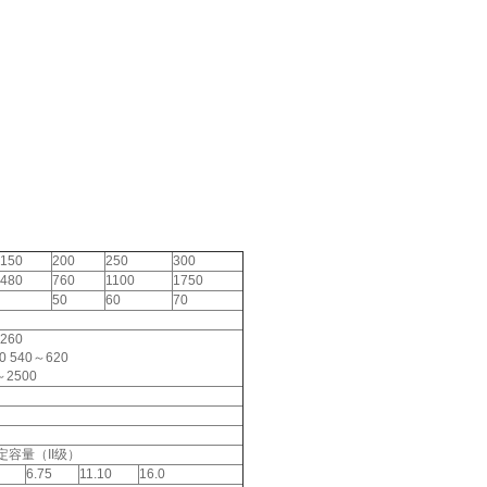
150
200
250
300
480
760
1100
1750
50
60
70
260
0 540～620
～2500
定容量（II级）
6.75
11.10
16.0