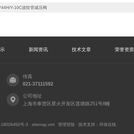
Y44H/Y-10C波纹管减压阀
示
新闻资讯
技术文章
荣誉资质
传真
021-37111592
公司地址
上海市奉贤区星火开发区莲塘路251号8幢
18026450号-3
sitemap.xml
管理登陆
技术支持：
环保在线