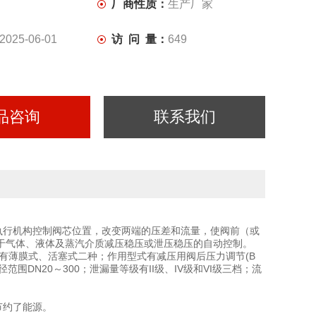
厂商性质：
生产厂家
2025-06-01
访 问 量：
649
品咨询
联系我们
执行机构控制阀芯位置，改变两端的压差和流量，使阀前（或
于气体、液体及蒸汽介质减压稳压或泄压稳压的自动控制。
构有薄膜式、活塞式二种；作用型式有减压用阀后压力调节(B
范围DN20～300；泄漏量等级有II级、IV级和VI级三档；流
节约了能源。