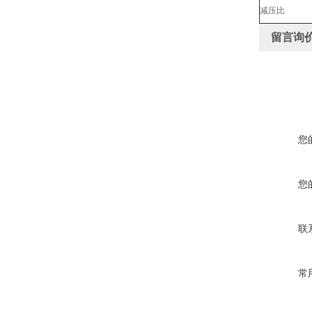
减压比
留言询
您
您
联
常