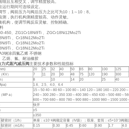
围细且互相交叉，调节精度较高。
在运行期间可连续设定。
调节，阀前压力与阀后压力之比可为10：1～10：8。
检测，执行机构测精度较高、动作灵敏。
衡机构，使调节阀反应灵敏、控制精确。
料
-450、ZG1Cr18Ni9Ti 、ZGCr18Ni12Mo2Ti
i9Ti 、Cr18Ni12Mo2Ti
i9Ti 、Cr18Ni12Mo2Ti
i9Ti 、Cr18Ni12Mo2Ti
A3钢涂四氟乙烯 不锈钢
、乙炳、氟、耐油橡胶
/N自力式蒸汽减压阀
主要技术参数和性能指标
mm)
20
25
32
40
50
65
80
100
125
（KV）
7
11
20
30
48
75
120
190
300
m）
8
10
14
20
25
40
pa)
1.6、2.5、4.0、6.4
15～50 40～80 60～100 80～140 120～180 160～220 200～
MP a）
240～300 280～350 330～400 380～450 430～500 480～56
600～700 680～800 780～900 880～1000 980～1500 1000
）
快开
）
±5
）
≤350
硬密封（1/h）
单座：≤10ˉ4阀额定容量（IV级）；双座、套筒：≤5×10ˉ3阀额
软密封（m1/h）
0.15
0.30
0.45
0.60
0.90
1.7
4.0