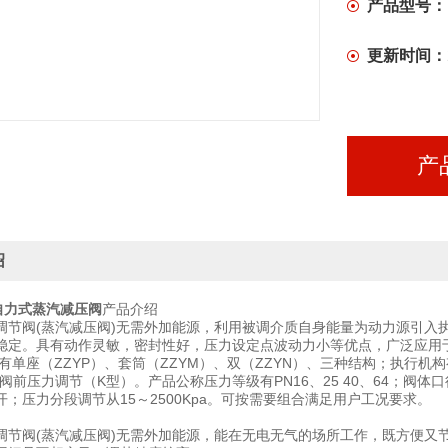
产品型号：
更新时间：
产
绍
/N自力式蒸汽减压阀
产品介绍
调节阀(蒸汽减压阀)无需外加能源，利用被调介质自身能量为动力源引入
稳定。具有动作灵敏，密封性好，压力设定点波动力小等优点，广泛应用
有单座（ZZYP）、套筒（ZZYM）、双（ZZYN）、三种结构；执行机
阀前压力调节（K型）。产品公称压力等级有PN16、25 40、64；阀体口径
开；压力分段调节从15～2500Kpa。可按需要组合满足用户工况要求。
调节阀(蒸汽减压阀)无需外加能源，能在无电无气的场所工作，既方便又