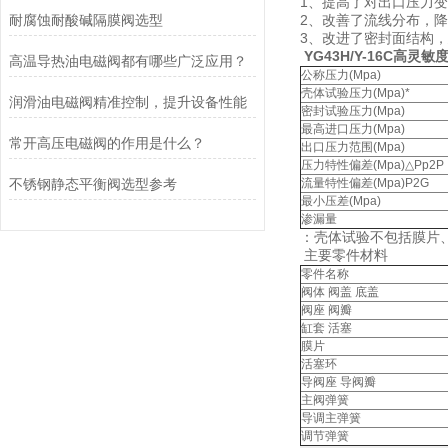
1、提高了对出口压力
耐腐蚀耐酸碱隔膜阀选型
2、改善了流线分布，
3、改进了密封面结构
YG43H/Y-16C高灵
高温导热油电磁阀都有哪些广泛应用？
公称压力(Mpa)
壳体试验压力(Mpa)*
润滑油电磁阀精准控制，提升设备性能
密封试验压力(Mpa)
最高进口压力(Mpa)
常开高压电磁阀的作用是什么？
出口压力范围(Mpa)
压力特性偏差(Mpa)△Pp2P
不锈钢静态平衡阀选型参考
流量特性偏差(Mpa)P2G
最小压差(Mpa)
渗漏量
：壳体试验不包括膜片
主要零件材料
零件名称
阀体 阀盖 底盖
阀座 阀瓣
缸套 活塞
膜片
活塞环
导阀座 导阀瓣
主阀弹簧
导调主弹簧
调节弹簧