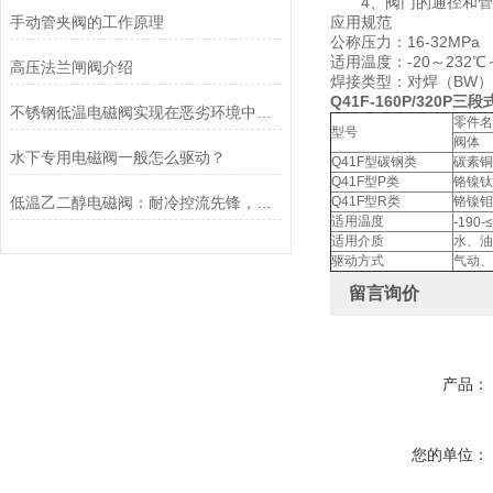
4、阀门的通径和管径
手动管夹阀的工作原理
应用规范
公称压力：16-32MPa
适用温度：-20～232℃
高压法兰闸阀介绍
焊接类型：对焊（BW）
Q41F-160P/320P
不锈钢低温电磁阀实现在恶劣环境中的可靠控制
零件名
型号
阀体
水下专用电磁阀一般怎么驱动？
Q41F型碳钢类
碳素铜
Q41F型P类
铬镍钛
低温乙二醇电磁阀：耐冷控流先锋，保障低温系统稳运行​
Q41F型R类
铬镍钼
适用温度
-190-
适用介质
水、油
驱动方式
气动、
留言询价
产品：
您的单位：