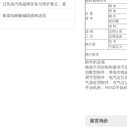
材料\材料代号
过热蒸汽电磁阀安装与维护要点：避免热应力、确保密封性能
阀 体
球 体
主 要
耐腐蚀耐酸碱隔膜阀选型
阀 杆
零 件
密封圈
填 料
适 用
适用介质
工 况
适用温度
型 号
执行器
气源压力
执行标准
附件的选项
根据不同控制和要求可
切断型附件：单电控电
调节型附件：电气定位
气源处理附件：空气过
手动机构：HVSD手操
留言询价