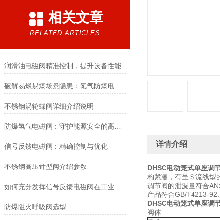
相关文章
RELATED ARTICLES
润滑油电磁阀精准控制，提升设备性能
破解易燃易爆场景隐患：氮气防爆电磁阀的安全适配优化方案
不锈钢涡轮蝶阀详细介绍说明
防爆氢气电磁阀：守护能源安全的高效能壁垒
详情介绍
信号反馈电磁阀：精确控制与优化
不锈钢高压针型阀介绍参数
DHSC电动笼式单座调
构紧凑，有呈Ｓ流线型
调节阀的泄漏量符合ANSI 
如何充分发挥信号反馈电磁阀在工业自动化领域的优势？
产品符合GB/T4213-92、
DHSC电动笼式单座调
防爆阻火呼吸阀选型
阀体