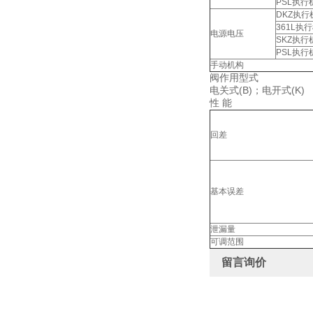
PSL执行
DKZ执行
361L执
电源电压
SKZ执行
PSL执行
手动机构
阀作用型式
电关式(B)；电开式(K)
性 能
回差
基本误差
泄漏量
可调范围
留言询价