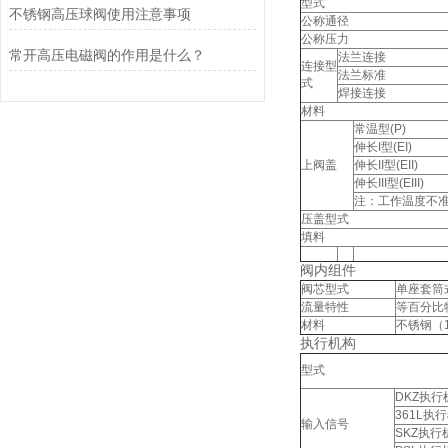
型式
不锈钢高压球阀使用注意事项
公称通径
公称压力
常开高压电磁阀的作用是什么？
法兰连接
连接型
法兰标准
式
焊接连接
材料
常温型(P)
伸长I型(EI)
上阀盖
伸长II型(EII)
伸长III型(EIII)
注：工作温度不
压盖型式
填料
阀内组件
阀芯型式
单座套筒
流量特性
等百分比
材料
不锈钢（1C
执行机构
型式
DKZ执行
361L执
输入信号
SKZ执行